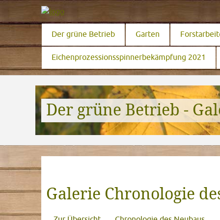
Der grüne Betrieb
Garten
Forstarbei
Eichenprozessionsspinnerbekämpfung 2021
Der grüne Betrieb - Gal
Galerie Chronologie d
Zur Übersicht
Chronologie des Neubaus