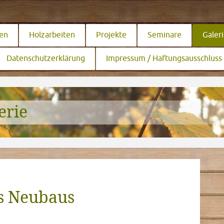
ten
Holzarbeiten
Projekte
Seminare
Galer
Datenschutzerklärung
Impressum / Haftungsausschluss
erie
es Neubaus